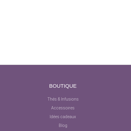
T
BOUTIQUE
Thés & Infusions
Accessoires
Idées cadeaux
Blog