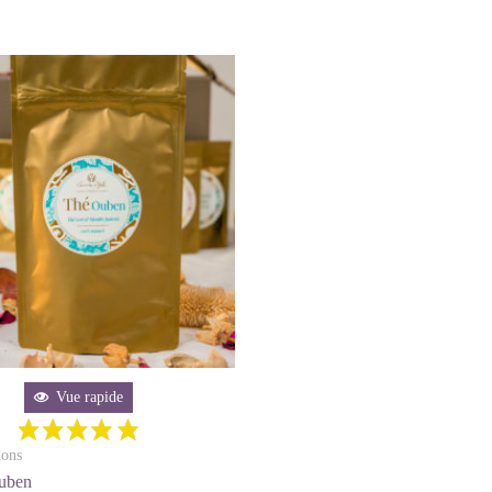
Vue rapide
ions
Ouben