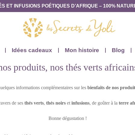
ÉS ET INFUSIONS POÉTIQUES D’AFRIQUE – 100% NATUR
Idées cadeaux
Mon histoire
Blog
nos produits, nos thés verts africai
uelques informations complémentaires sur les
bienfaits de nos produi
ravers de ses
thés verts
,
thés noirs
et
infusions
, de goûter à la
terre af
Bonne dégustation !