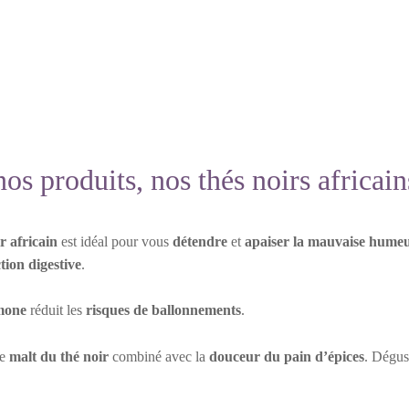
nos produits, nos thés noirs africai
r africain
est idéal pour vous
détendre
et
apaiser la mauvaise hume
ction digestive
.
mone
réduit les
risques de ballonnements
.
le
malt du thé noir
combiné avec la
douceur du pain d’épices
. Dégus