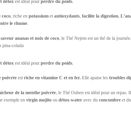
t détox
est idéal pour
perdre du poids
.
e coco
, riche en
potassium
et
antioxydants
,
facilite la digestion. L’a
ontre le rhume
.
a
saveur ananas et noix de coco
, le Thé Nejem est un thé de la journée. 
 pina-colada
t détox
est idéal pour
perdre du poids
.
 poivrée
est
riche en vitamine C et en fer.
Elle apaise les
troubles dig
aicheur de la menthe poivrée
, le Thé Ouben est idéal pour un repas. Il
par exemple en
virgin mojito
ou
détox-water
avec du
concombre
et d