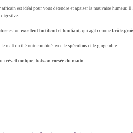
 africain est idéal pour vous détendre et apaiser la mauvaise humeur. Il 
 digestive.
mbre
est un
excellent fortifiant
et
tonifiant
, qui agit comme
brûle-grai
le malt du thé noir combiné avec le
spéculoos
et le gingembre
 un
réveil tonique
,
boisson corsée du matin.