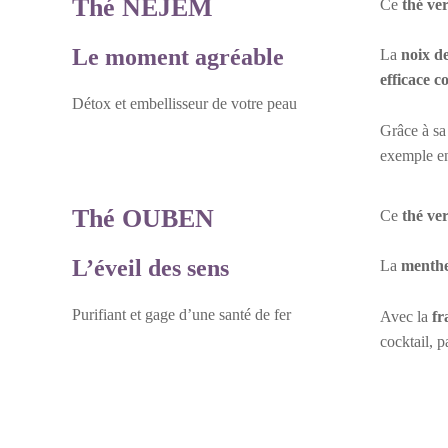
Thé NEJEM
Ce
thé ver
Le moment agréable
La
noix d
efficace c
Détox et embellisseur de votre peau
Grâce à s
exemple en
Thé OUBEN
Ce
thé ver
L’éveil des sens
La
menthe
Purifiant et gage d’une santé de fer
Avec la
fr
cocktail, 