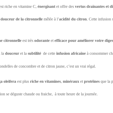
st riche en vitamine C,
énergisant
et offre des
vertus drainantes et di
a
douceur de la citronnelle
mêlée à l’
acidité du citron
. Cette infusion
e citronnelle
est très
odorante
et
efficace pour améliorer votre diges
 la
douceur
et la
subtilité
de cette
infusion africaine
à consommer chau
ndelles de concombre et de citron jaune, c’est un vrai régal.
a oleifera
est plus
riche en vitamines
,
minéraux
et
protéines
que la p
sion se déguste chaude ou fraiche, à toute heure de la journée.