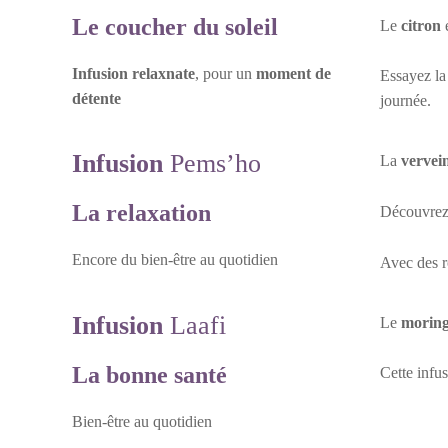
Le coucher du soleil
Le
citron
e
Infusion relaxnate
, pour un
moment de
Essayez l
détente
journée.
Infusion
Pems’ho
La
vervein
La
relaxation
Découvrez
Encore du bien-être au quotidien
Avec des ro
Infusion
Laafi
Le
moring
La bonne
santé
Cette infu
Bien-être au quotidien