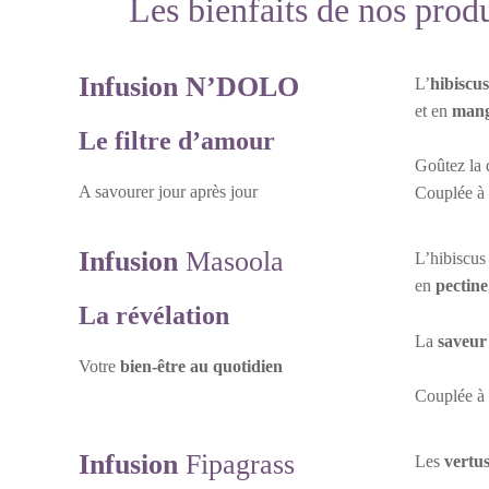
Les bienfaits de nos produ
Infusion
N’DOLO
L’
hibiscus
et en
mang
Le filtre d’amour
Goûtez la 
A savourer jour après jour
Couplée à 
Infusion
Masoola
L’hibiscus 
en
pectine
La révélation
La
saveur
Votre
bien-être au quotidien
Couplée à 
Infusion
Fipagrass
Les
vertus