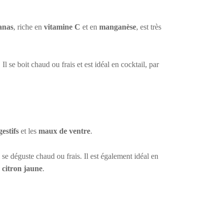
nanas
, riche en
vitamine C
et en
manganèse
, est très
Il se boit chaud ou frais et est idéal en cocktail, par
estifs
et les
maux de ventre
.
 se déguste chaud ou frais. Il est également idéal en
u
citron jaune
.