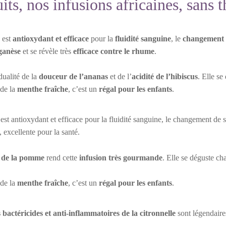
its, nos infusions africaines, sans t
est
antioxydant et efficace
pour la
fluidité sanguine
, le
changement 
anèse
et se révèle très
efficace contre le rhume
.
dualité de la
douceur de l’ananas
et de l’
acidité de l’hibiscus
. Elle se
de la
menthe fraîche
, c’est un
régal pour les enfants
.
est antioxydant et efficace pour la fluidité sanguine, le changement de sa
, excellente pour la santé.
 de la pomme
rend cette
infusion très gourmande
. Elle se déguste ch
de la
menthe fraîche
, c’est un
régal pour les enfants
.
 bactéricides et anti-inflammatoires de la citronnelle
sont légendaires