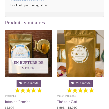
Excellente pour la digestion
Produits similaires
EN RUPTURE DE
STOCK
Vue rapide
Vue rapide
Infusions
thés et infusions
Infusion Pemsho
Thé noir Gati
12,00
€
6,90
€
–
18,00
€