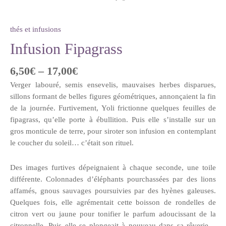
thés et infusions
Infusion Fipagrass
6,50
€
–
17,00
€
Verger labouré, semis ensevelis, mauvaises herbes disparues,
sillons formant de belles figures géométriques, annonçaient la fin
de la journée. Furtivement, Yoli frictionne quelques feuilles de
fipagrass, qu’elle porte à ébullition. Puis elle s’installe sur un
gros monticule de terre, pour siroter son infusion en contemplant
le coucher du soleil… c’était son rituel.
Des images furtives dépeignaient à chaque seconde, une toile
différente. Colonnades d’éléphants pourchassées par des lions
affamés, gnous sauvages poursuivies par des hyènes galeuses.
Quelques fois, elle agrémentait cette boisson de rondelles de
citron vert ou jaune pour tonifier le parfum adoucissant de la
citronnelle. Puis elle se plongeait à nouveau dans sa rêverie…