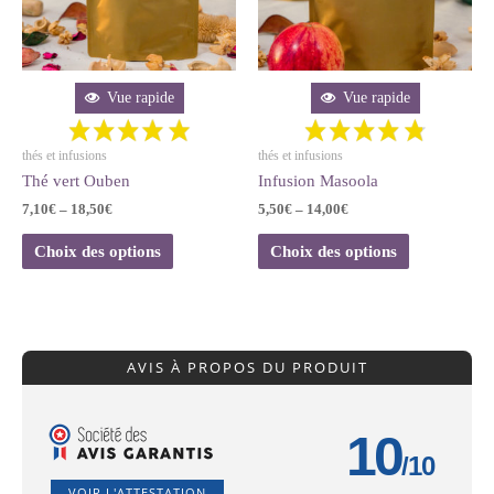
Vue rapide
Vue rapide
thés et infusions
thés et infusions
Thé vert Ouben
Infusion Masoola
7,10
€
–
18,50
€
5,50
€
–
14,00
€
Choix des options
Choix des options
AVIS À PROPOS DU PRODUIT
10
/10
VOIR L'ATTESTATION