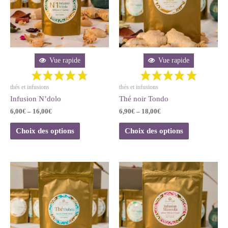
Vue rapide
Vue rapide
thés et infusions
thés et infusions
Infusion N’dolo
Thé noir Tondo
6,00
€
–
16,00
€
6,90
€
–
18,00
€
Choix des options
Choix des options