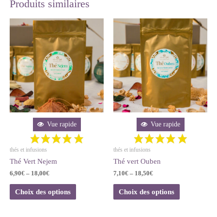
Produits similaires
Vue rapide
Vue rapide
thés et infusions
thés et infusions
Thé Vert Nejem
Thé vert Ouben
6,90
€
–
18,00
€
7,10
€
–
18,50
€
Choix des options
Choix des options