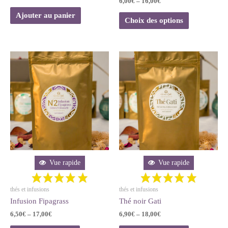
6,00
€
–
16,00
€
Ajouter au panier
Choix des options
Vue rapide
Vue rapide
thés et infusions
thés et infusions
Infusion Fipagrass
Thé noir Gati
6,50
€
–
17,00
€
6,90
€
–
18,00
€