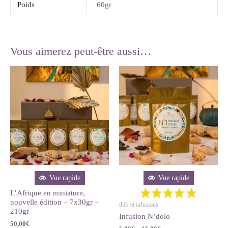
Poids
60gr
Vous aimerez peut-être aussi…
Vue rapide
Vue rapide
L’Afrique en miniature,
nouvelle édition – 7x30gr –
thés et infusions
210gr
Infusion N’dolo
50,00
€